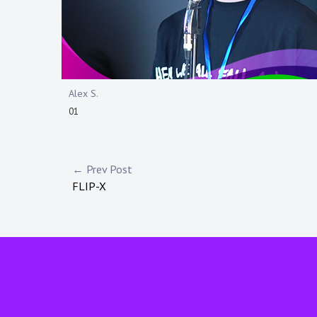
Alex S.
01
Navigazione
← Prev Post
FLIP-X
articoli