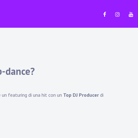
Facebook
Instagr
Yt
p-dance?
e un featuring di una hit con un
Top DJ Producer
di