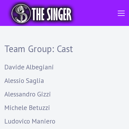
Skip
to
content
The
THE
New
Star
SINGER
Of
Dance
Music
Team Group:
Cast
Davide Albegiani
Alessio Saglia
Alessandro Gizzi
Michele Betuzzi
Ludovico Maniero