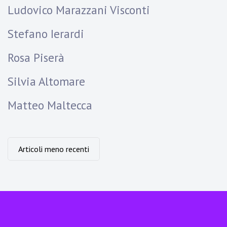
Ludovico Marazzani Visconti
Stefano Ierardi
Rosa Piserà
Silvia Altomare
Matteo Maltecca
Navigazione
Articoli meno recenti
articoli